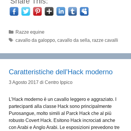
Share This:
Categorie
Razze equine
Tag
cavallo da galoppo
,
cavallo da sella
,
razze cavalli
Caratteristiche dell’Hack moderno
3 Agosto 2017
di
Centro Ippico
L’Hack moderno è un cavallo leggero e aggraziato. I
partecipanti alla classe Hack sono principalmente
Purosangue, molto simili al Parck Hack che al più
robusto Covert Hack. Esitono Hack incrociati anche
con Arabi e Anglo Arabi. Le esposizioni prevedono tre