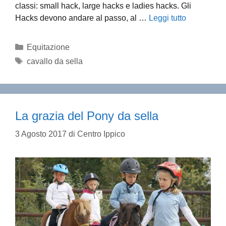
classi: small hack, large hacks e ladies hacks. Gli
Hacks devono andare al passo, al …
Leggi tutto
Categorie
Equitazione
Tag
cavallo da sella
La grazia del Pony da sella
3 Agosto 2017
di
Centro Ippico