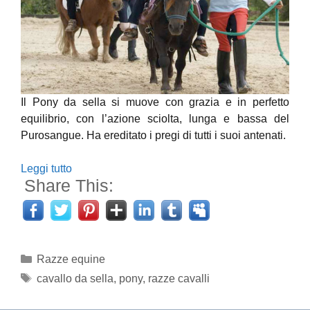
Il Pony da sella si muove con grazia e in perfetto
equilibrio, con l’azione sciolta, lunga e bassa del
Purosangue. Ha ereditato i pregi di tutti i suoi antenati.
Leggi tutto
Share This:
Categorie
Razze equine
Tag
cavallo da sella
,
pony
,
razze cavalli