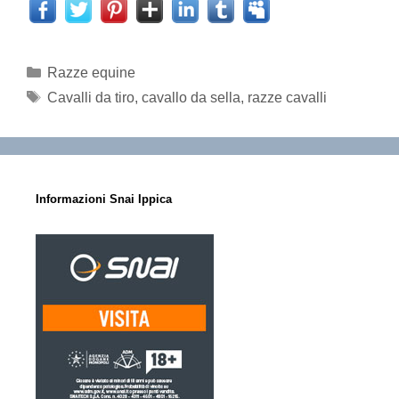
Categorie
Razze equine
Tag
Cavalli da tiro
,
cavallo da sella
,
razze cavalli
Informazioni Snai Ippica