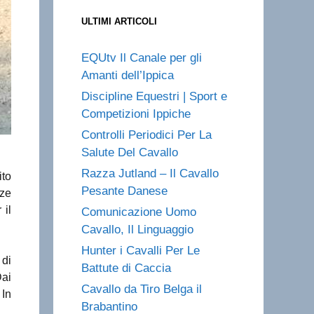
ULTIMI ARTICOLI
EQUtv Il Canale per gli
Amanti dell’Ippica
Discipline Equestri | Sport e
Competizioni Ippiche
Controlli Periodici Per La
Salute Del Cavallo
Razza Jutland – Il Cavallo
ito
Pesante Danese
zze
 il
Comunicazione Uomo
Cavallo, Il Linguaggio
Hunter i Cavalli Per Le
 di
Battute di Caccia
Dai
Cavallo da Tiro Belga il
 In
Brabantino