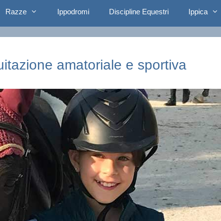
Razze
Ippodromi
Discipline Equestri
Ippica
quitazione amatoriale e sportiva