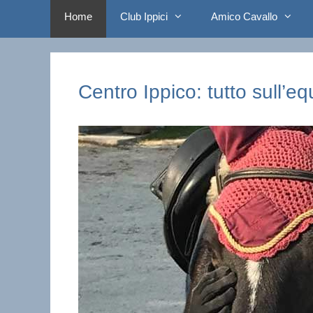
Home
Club Ippici
Amico Cavallo
Centro Ippico: tutto sull’e