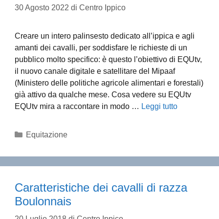
30 Agosto 2022
di
Centro Ippico
Creare un intero palinsesto dedicato all’ippica e agli
amanti dei cavalli, per soddisfare le richieste di un
pubblico molto specifico: è questo l’obiettivo di EQUtv,
il nuovo canale digitale e satellitare del Mipaaf
(Ministero delle politiche agricole alimentari e forestali)
già attivo da qualche mese. Cosa vedere su EQUtv
EQUtv mira a raccontare in modo …
Leggi tutto
Categorie
Equitazione
Caratteristiche dei cavalli di razza
Boulonnais
20 Luglio 2018
di
Centro Ippico