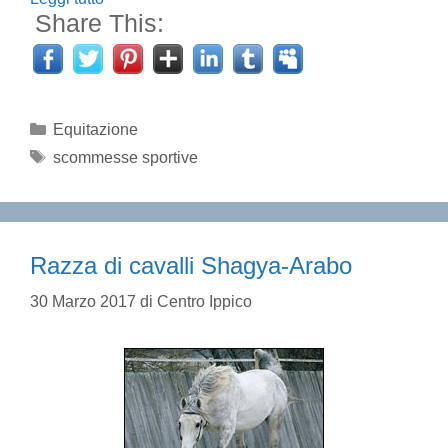
Share This:
Categorie
Equitazione
Tag
scommesse sportive
Razza di cavalli Shagya-Arabo
30 Marzo 2017
di
Centro Ippico