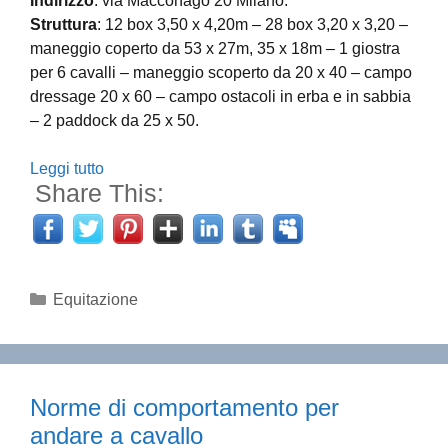
Indirizzo
: via Macconago 20 Milano.
Struttura
: 12 box 3,50 x 4,20m – 28 box 3,20 x 3,20 –
maneggio coperto da 53 x 27m, 35 x 18m – 1 giostra
per 6 cavalli – maneggio scoperto da 20 x 40 – campo
dressage 20 x 60 – campo ostacoli in erba e in sabbia
– 2 paddock da 25 x 50.
Leggi tutto
Share This:
Categorie
Equitazione
Norme di comportamento per
andare a cavallo