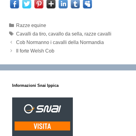
Categorie
Razze equine
Tag
Cavalli da tiro
,
cavallo da sella
,
razze cavalli
Cob Normanno i cavalli della Normandia
Il forte Welsh Cob
Informazioni Snai Ippica