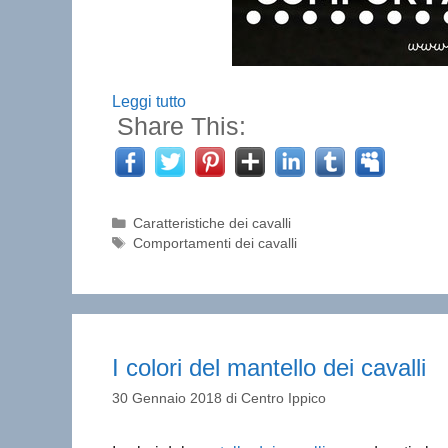
Leggi tutto
Share This:
Categorie
Caratteristiche dei cavalli
Tag
Comportamenti dei cavalli
I colori del mantello dei cavalli
30 Gennaio 2018
di
Centro Ippico