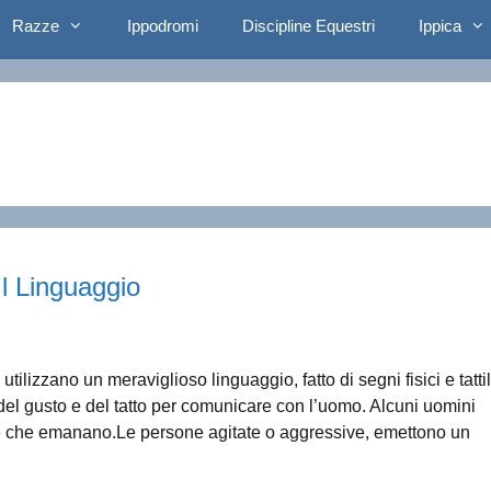
Razze
Ippodromi
Discipline Equestri
Ippica
l Linguaggio
lizzano un meraviglioso linguaggio, fatto di segni fisici e tattil
del gusto e del tatto per comunicare con l’uomo. Alcuni uomini
e che emanano.Le persone agitate o aggressive, emettono un