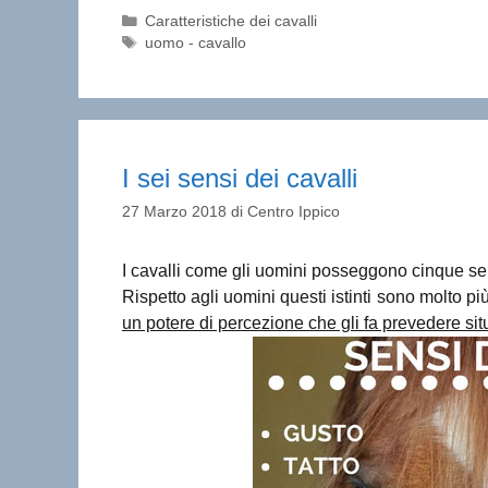
Categorie
Caratteristiche dei cavalli
Tag
uomo - cavallo
I sei sensi dei cavalli
27 Marzo 2018
di
Centro Ippico
I cavalli come gli uomini posseggono cinque sensi:
Rispetto agli uomini questi istinti sono molto più
un potere di percezione che gli fa prevedere sit