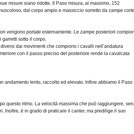
ue misure siano ridotte. Il Paso misura, al massimo, 152
 muscoloso, dal corpo ampio e massiccio sorretto da zampe cort
teriori vengono portate esternamente. Le zampe posteriori compio
 garretti sotto il corpo.
diversi dai movimenti che compiono i cavalli nell’andatura
anteriore con il passo preciso del posteriore rende la cavalcata
 un andamento lento, raccolto ed elevato. Infine abbiamo il Paso
empo questo ritmo. La velocità massima che può raggiungere, se
. Inoltre, è in grado di praticare il canter, ma predilige il suo