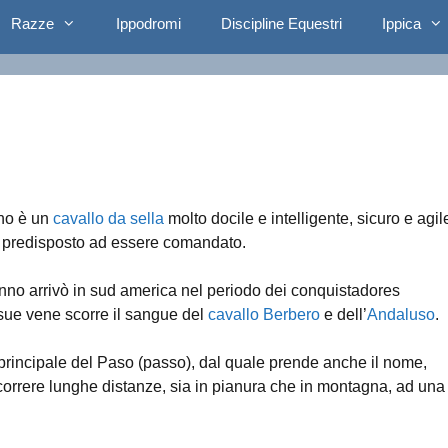
Razze
Ippodromi
Discipline Equestri
Ippica
o
ano è un
cavallo da sella
molto docile e intelligente, sicuro e agil
 predisposto ad essere comandato.
nonno arrivò in sud america nel periodo dei conquistadores
 sue vene scorre il sangue del
cavallo Berbero
e dell’
Andaluso
.
 principale del Paso (passo), dal quale prende anche il nome,
correre lunghe distanze, sia in pianura che in montagna, ad una