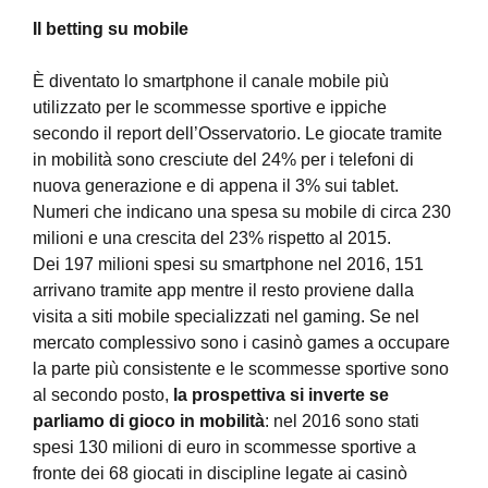
Il betting su mobile
È diventato lo smartphone il canale mobile più
utilizzato per le scommesse sportive e ippiche
secondo il report dell’Osservatorio. Le giocate tramite
in mobilità sono cresciute del 24% per i telefoni di
nuova generazione e di appena il 3% sui tablet.
Numeri che indicano una spesa su mobile di circa 230
milioni e una crescita del 23% rispetto al 2015.
Dei 197 milioni spesi su smartphone nel 2016, 151
arrivano tramite app mentre il resto proviene dalla
visita a siti mobile specializzati nel gaming. Se nel
mercato complessivo sono i casinò games a occupare
la parte più consistente e le scommesse sportive sono
al secondo posto,
la prospettiva si inverte se
parliamo di gioco in mobilità
: nel 2016 sono stati
spesi 130 milioni di euro in scommesse sportive a
fronte dei 68 giocati in discipline legate ai casinò