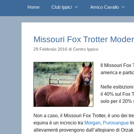
Home
Club Ippici
Amico Cavallo
Missouri Fox Trotter Mode
29 Febbraio 2016
di
Centro Ippico
Il Missouri Fox 
america e parti
Nelle esibizioni
il 40% sul Fox T
solo per il 20% 
Non a caso, il Missouri Fox Trotter, è uno dei tr
equina è un incrocio tra
Morgan
,
Purosangue
In
allevamenti provengono dall’altopiano di Orzak 