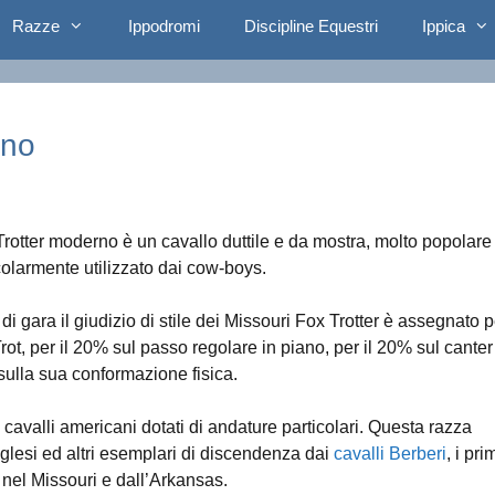
Razze
Ippodromi
Discipline Equestri
Ippica
rno
Trotter moderno è un cavallo duttile e da mostra, molto popolare
colarmente utilizzato dai cow-boys.
 di gara il giudizio di stile dei Missouri Fox Trotter è assegnato p
rot, per il 20% sul passo regolare in piano, per il 20% sul canter
sulla sua conformazione fisica.
e cavalli americani dotati di andature particolari. Questa razza
glesi ed altri esemplari di discendenza dai
cavalli Berberi
, i pri
nel Missouri e dall’Arkansas.