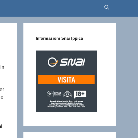
Informazioni Snai Ippica
 in
er
 e
mi