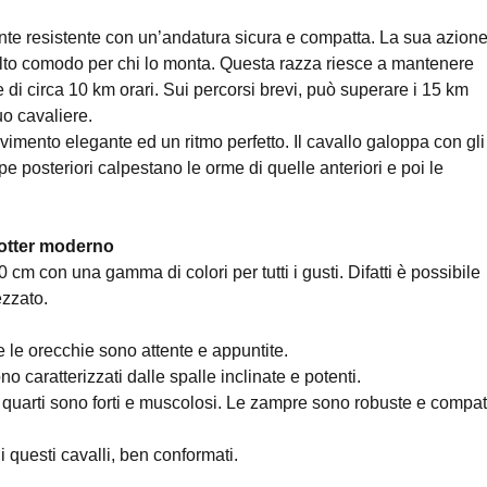
mente resistente con un’andatura sicura e compatta. La sua azion
lto comodo per chi lo monta. Questa razza riesce a mantenere
di circa 10 km orari. Sui percorsi brevi, può superare i 15 km
o cavaliere.
mento elegante ed un ritmo perfetto. Il cavallo galoppa con gli
ampe posteriori calpestano le orme di quelle anteriori e poi le
Trotter moderno
70 cm con una gamma di colori per tutti i gusti. Difatti è possibile
ezzato.
e le orecchie sono attente e appuntite.
o caratterizzati dalle spalle inclinate e potenti.
 quarti sono forti e muscolosi. Le zampre sono robuste e compat
di questi cavalli, ben conformati.