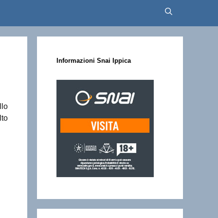
Informazioni Snai Ippica
llo
lto