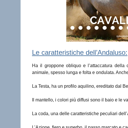
Le caratteristiche dell’Andaluso:
Ha il groppone obliquo e l’attaccatura della c
animale, spesso lunga e folta e ondulata. Anche 
La Testa, ha un profilo aquilino, ereditato dal Berb
Il mantello, i colori più diffusi sono il baio e le va
La coda, una delle caratteristiche peculiari del
L’Azione, fiero e superbo, il passo marcato e cad