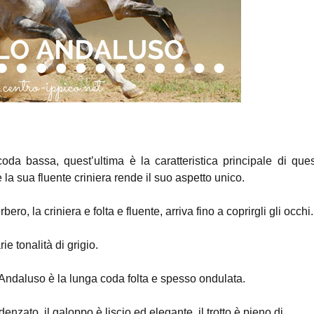
oda bassa, quest’ultima è la caratteristica principale di que
la sua fluente criniera rende il suo aspetto unico.
ero, la criniera e folta e fluente, arriva fino a coprirgli gli occhi.
rie tonalità di grigio.
l’Andaluso è la lunga coda folta e spesso ondulata.
enzato, il galoppo è liscio ed elegante, il trotto è pieno di