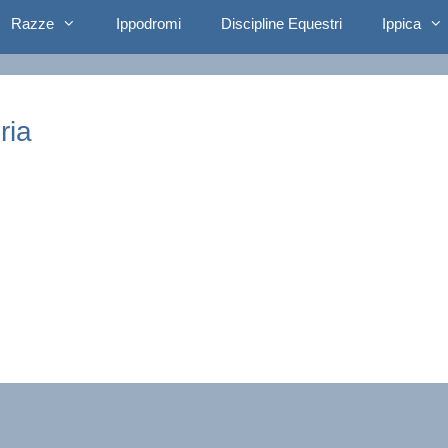
Razze
Ippodromi
Discipline Equestri
Ippica
ria