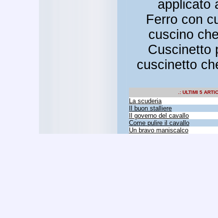
applicato a
Ferro con cu
cuscino che
Cuscinetto p
cuscinetto ch
.: ULTIMI 5 ART
La scuderia
Il buon stalliere
Il governo del cavallo
Come pulire il cavallo
Un bravo maniscalco