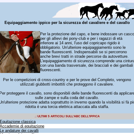
Equipaggiamento ippico per la sicurezza del cavaliere e del cavallo
Per la protezione del capo, e bene indossare un casco
per gli allievi dei pony-club e per i ragazzi di età
inferiore ai 14 anni, l'uso del copricapo rigido è
obbligatorio. Un'ulteriore equipaggiamento sono le
bande fluorescenti. Indispensabili se si percorrono
anche brevi tratti in strade percorse da autovetture.
L'equipaggiamento di sicurezza comprende una cintur
con una banda trasversale, dei bracciali e dei gambali
fluorescenti.
Per le competizioni di cross-country e per le prove del Completo, vengono
utilizzati giubbotti imbottiti che proteggono il cavaliere.
Per proteggere il cavallo, sono disponibili delle bande fluorescenti da applicar
sulle zampe e sulla coda del cavallo.
Un'ulteriore protezione adatta soprattutto in inverno quando la visibilità si fà pi
ridotta è una torcia elettrica attaccata alla staffa.
.: ULTIMI 5 ARTICOLI SULL'ABC DELL'IPPICA
Equitazione classica
Accademie di equitazione
Le andature dei cavalli