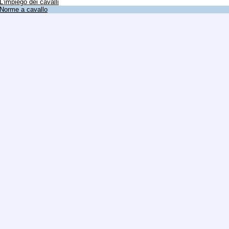
L'impiego dei cavalli
Norme a cavallo