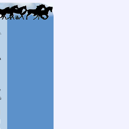
,
a
e
ù