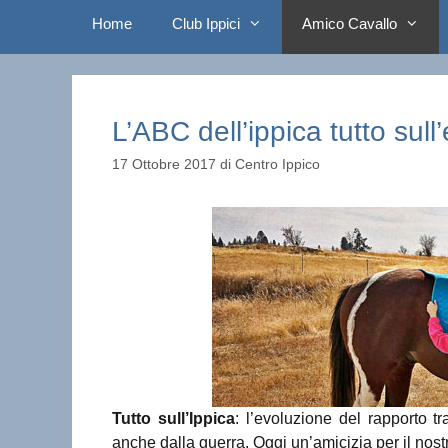
Home
Club Ippici
Amico Cavallo
L’ABC dell’ippica tutto sull
17 Ottobre 2017
di
Centro Ippico
Tutto sull’Ippica
: l’evoluzione del rapporto t
anche dalla guerra. Oggi un’amicizia per il nost